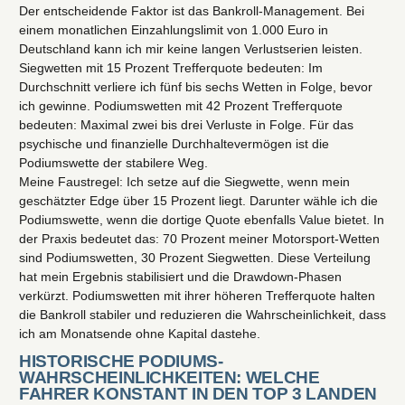
Der entscheidende Faktor ist das Bankroll-Management. Bei
einem monatlichen Einzahlungslimit von 1.000 Euro in
Deutschland kann ich mir keine langen Verlustserien leisten.
Siegwetten mit 15 Prozent Trefferquote bedeuten: Im
Durchschnitt verliere ich fünf bis sechs Wetten in Folge, bevor
ich gewinne. Podiumswetten mit 42 Prozent Trefferquote
bedeuten: Maximal zwei bis drei Verluste in Folge. Für das
psychische und finanzielle Durchhaltevermögen ist die
Podiumswette der stabilere Weg.
Meine Faustregel: Ich setze auf die Siegwette, wenn mein
geschätzter Edge über 15 Prozent liegt. Darunter wähle ich die
Podiumswette, wenn die dortige Quote ebenfalls Value bietet. In
der Praxis bedeutet das: 70 Prozent meiner Motorsport-Wetten
sind Podiumswetten, 30 Prozent Siegwetten. Diese Verteilung
hat mein Ergebnis stabilisiert und die Drawdown-Phasen
verkürzt. Podiumswetten mit ihrer höheren Trefferquote halten
die Bankroll stabiler und reduzieren die Wahrscheinlichkeit, dass
ich am Monatsende ohne Kapital dastehe.
HISTORISCHE PODIUMS-
WAHRSCHEINLICHKEITEN: WELCHE
FAHRER KONSTANT IN DEN TOP 3 LANDEN