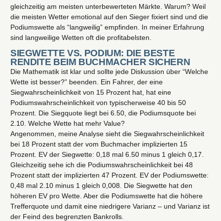
gleichzeitig am meisten unterbewerteten Märkte. Warum? Weil
die meisten Wetter emotional auf den Sieger fixiert sind und die
Podiumswette als “langweilig” empfinden. In meiner Erfahrung
sind langweilige Wetten oft die profitabelsten.
SIEGWETTE VS. PODIUM: DIE BESTE
RENDITE BEIM BUCHMACHER SICHERN
Die Mathematik ist klar und sollte jede Diskussion über “Welche
Wette ist besser?” beenden. Ein Fahrer, der eine
Siegwahrscheinlichkeit von 15 Prozent hat, hat eine
Podiumswahrscheinlichkeit von typischerweise 40 bis 50
Prozent. Die Siegquote liegt bei 6.50, die Podiumsquote bei
2.10. Welche Wette hat mehr Value?
Angenommen, meine Analyse sieht die Siegwahrscheinlichkeit
bei 18 Prozent statt der vom Buchmacher implizierten 15
Prozent. EV der Siegwette: 0,18 mal 6.50 minus 1 gleich 0,17.
Gleichzeitig sehe ich die Podiumswahrscheinlichkeit bei 48
Prozent statt der implizierten 47 Prozent. EV der Podiumswette:
0,48 mal 2.10 minus 1 gleich 0,008. Die Siegwette hat den
höheren EV pro Wette. Aber die Podiumswette hat die höhere
Trefferquote und damit eine niedrigere Varianz – und Varianz ist
der Feind des begrenzten Bankrolls.