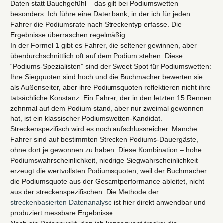
Daten statt Bauchgefühl – das gilt bei Podiumswetten
besonders. Ich führe eine Datenbank, in der ich für jeden
Fahrer die Podiumsrate nach Streckentyp erfasse. Die
Ergebnisse überraschen regelmäßig.
In der Formel 1 gibt es Fahrer, die seltener gewinnen, aber
überdurchschnittlich oft auf dem Podium stehen. Diese
“Podiums-Spezialisten” sind der Sweet Spot für Podiumswetten:
Ihre Siegquoten sind hoch und die Buchmacher bewerten sie
als Außenseiter, aber ihre Podiumsquoten reflektieren nicht ihre
tatsächliche Konstanz. Ein Fahrer, der in den letzten 15 Rennen
zehnmal auf dem Podium stand, aber nur zweimal gewonnen
hat, ist ein klassischer Podiumswetten-Kandidat.
Streckenspezifisch wird es noch aufschlussreicher. Manche
Fahrer sind auf bestimmten Strecken Podiums-Dauergäste,
ohne dort je gewonnen zu haben. Diese Kombination – hohe
Podiumswahrscheinlichkeit, niedrige Siegwahrscheinlichkeit –
erzeugt die wertvollsten Podiumsquoten, weil der Buchmacher
die Podiumsquote aus der Gesamtperformance ableitet, nicht
aus der streckenspezifischen. Die Methode der
streckenbasierten Datenanalyse
ist hier direkt anwendbar und
produziert messbare Ergebnisse.
Noch ein Datenpunkt, den ich konsequent tracke: die