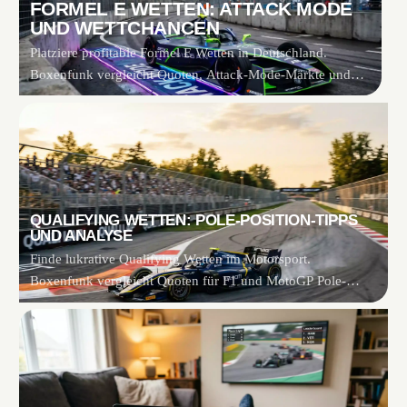
FORMEL E WETTEN: ATTACK MODE
UND WETTCHANCEN
Platziere profitable Formel E Wetten in Deutschland.
Boxenfunk vergleicht Quoten, Attack-Mode-Märkte und
exklusive Boni bei…
QUALIFYING WETTEN: POLE-POSITION-TIPPS
UND ANALYSE
Finde lukrative Qualifying Wetten im Motorsport.
Boxenfunk vergleicht Quoten für F1 und MotoGP Pole-
Positions bei…