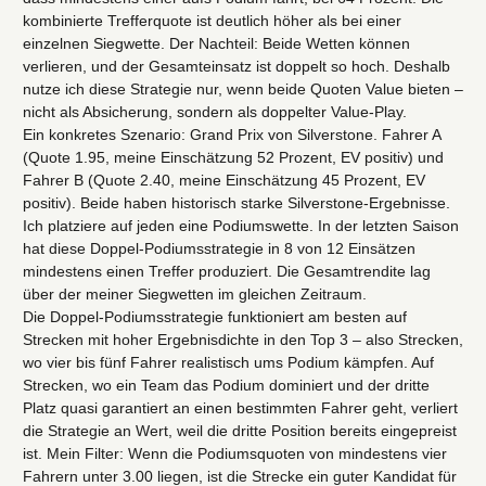
kombinierte Trefferquote ist deutlich höher als bei einer
einzelnen Siegwette. Der Nachteil: Beide Wetten können
verlieren, und der Gesamteinsatz ist doppelt so hoch. Deshalb
nutze ich diese Strategie nur, wenn beide Quoten Value bieten –
nicht als Absicherung, sondern als doppelter Value-Play.
Ein konkretes Szenario: Grand Prix von Silverstone. Fahrer A
(Quote 1.95, meine Einschätzung 52 Prozent, EV positiv) und
Fahrer B (Quote 2.40, meine Einschätzung 45 Prozent, EV
positiv). Beide haben historisch starke Silverstone-Ergebnisse.
Ich platziere auf jeden eine Podiumswette. In der letzten Saison
hat diese Doppel-Podiumsstrategie in 8 von 12 Einsätzen
mindestens einen Treffer produziert. Die Gesamtrendite lag
über der meiner Siegwetten im gleichen Zeitraum.
Die Doppel-Podiumsstrategie funktioniert am besten auf
Strecken mit hoher Ergebnisdichte in den Top 3 – also Strecken,
wo vier bis fünf Fahrer realistisch ums Podium kämpfen. Auf
Strecken, wo ein Team das Podium dominiert und der dritte
Platz quasi garantiert an einen bestimmten Fahrer geht, verliert
die Strategie an Wert, weil die dritte Position bereits eingepreist
ist. Mein Filter: Wenn die Podiumsquoten von mindestens vier
Fahrern unter 3.00 liegen, ist die Strecke ein guter Kandidat für