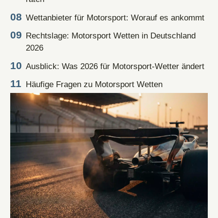
Wettanbieter für Motorsport: Worauf es ankommt
Rechtslage: Motorsport Wetten in Deutschland
2026
Ausblick: Was 2026 für Motorsport-Wetter ändert
Häufige Fragen zu Motorsport Wetten