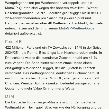
Wettgelegenheiten pro Wochenende verdoppelt, und die
MotoGP-Quoten sind wegen der höheren Volatilität – Wetter,
Reifendegradation, Stürze – deutlich großzügiger als in der F1.
22 Rennwochenenden pro Saison mit jeweils Sprint und
Hauptrennen ergeben über 40 Wettevents. Ein Markt, den viele
unterschätzen und der in unserem
MotoGP-Wetten-Guide
detailliert aufbereitet ist.
Formel E
422 Millionen Fans und ein TV-Zuwachs von 14 % in der Saison
2024/25 – die Formel E ist längst kein Nischenprodukt mehr. In
Deutschland wuchs die kumulative Zuschauerzahl um 41 %
zum Vorjahr. Die Serie bietet mit dem Attack Mode einen
einzigartigen taktischen Trigger, der die Quoten in Echtzeit
verschiebt. Das Wettangebot bei deutschen Buchmachern ist
noch dünner als bei F1 oder MotoGP, aber genau das schafft
Chancen: Weniger Aufmerksamkeit bedeutet weniger scharfe
Quoten und mehr Value für informierte Wetter.
DTM
Die Deutsche Tourenwagen-Masters sind für den deutschen
Wettmarkt ein Heimspiel. Strecken wie der Nürburgring und der