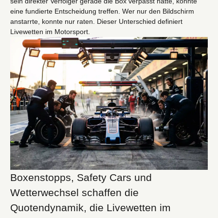
sein direkter Verfolger gerade die Box verpasst hatte, konnte
eine fundierte Entscheidung treffen. Wer nur den Bildschirm
anstarrte, konnte nur raten. Dieser Unterschied definiert
Livewetten im Motorsport.
Boxenstopps, Safety Cars und
Wetterwechsel schaffen die
Quotendynamik, die Livewetten im