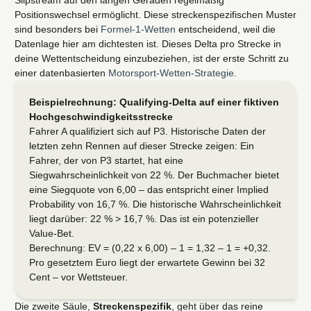
Positionswechsel ermöglicht. Diese streckenspezifischen Muster
sind besonders bei
Formel-1-Wetten
entscheidend, weil die
Datenlage hier am dichtesten ist. Dieses Delta pro Strecke in
deine Wettentscheidung einzubeziehen, ist der erste Schritt zu
einer datenbasierten
Motorsport-Wetten-Strategie
.
Beispielrechnung: Qualifying-Delta auf einer fiktiven
Hochgeschwindigkeitsstrecke
Fahrer A qualifiziert sich auf P3. Historische Daten der
letzten zehn Rennen auf dieser Strecke zeigen: Ein
Fahrer, der von P3 startet, hat eine
Siegwahrscheinlichkeit von 22 %. Der Buchmacher bietet
eine Siegquote von 6,00 – das entspricht einer Implied
Probability von 16,7 %. Die historische Wahrscheinlichkeit
liegt darüber: 22 % > 16,7 %. Das ist ein potenzieller
Value-Bet.
Berechnung: EV = (0,22 x 6,00) – 1 = 1,32 – 1 = +0,32.
Pro gesetztem Euro liegt der erwartete Gewinn bei 32
Cent – vor Wettsteuer.
Die zweite Säule,
Streckenspezifik
, geht über das reine