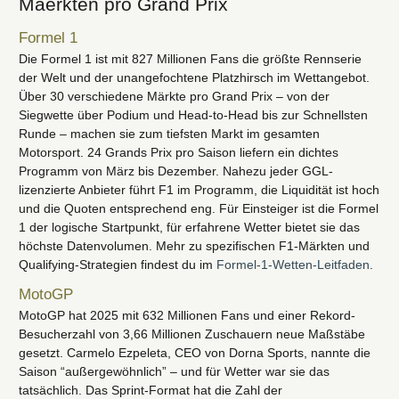
Maerkten pro Grand Prix
Formel 1
Die Formel 1 ist mit 827 Millionen Fans die größte Rennserie
der Welt und der unangefochtene Platzhirsch im Wettangebot.
Über 30 verschiedene Märkte pro Grand Prix – von der
Siegwette über Podium und Head-to-Head bis zur Schnellsten
Runde – machen sie zum tiefsten Markt im gesamten
Motorsport. 24 Grands Prix pro Saison liefern ein dichtes
Programm von März bis Dezember. Nahezu jeder GGL-
lizenzierte Anbieter führt F1 im Programm, die Liquidität ist hoch
und die Quoten entsprechend eng. Für Einsteiger ist die Formel
1 der logische Startpunkt, für erfahrene Wetter bietet sie das
höchste Datenvolumen. Mehr zu spezifischen F1-Märkten und
Qualifying-Strategien findest du im
Formel-1-Wetten-Leitfaden
.
MotoGP
MotoGP hat 2025 mit 632 Millionen Fans und einer Rekord-
Besucherzahl von 3,66 Millionen Zuschauern neue Maßstäbe
gesetzt. Carmelo Ezpeleta, CEO von Dorna Sports, nannte die
Saison “außergewöhnlich” – und für Wetter war sie das
tatsächlich. Das Sprint-Format hat die Zahl der