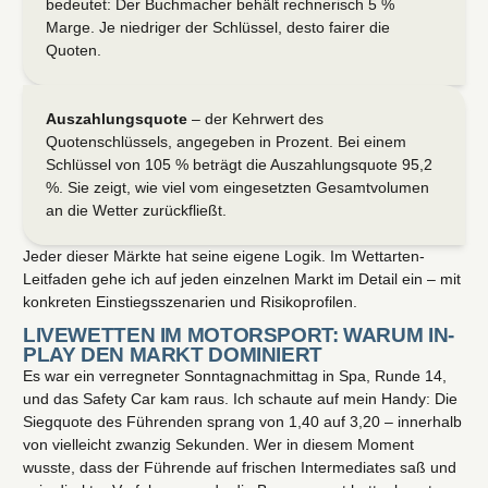
bedeutet: Der Buchmacher behält rechnerisch 5 %
Marge. Je niedriger der Schlüssel, desto fairer die
Quoten.
Auszahlungsquote
– der Kehrwert des
Quotenschlüssels, angegeben in Prozent. Bei einem
Schlüssel von 105 % beträgt die Auszahlungsquote 95,2
%. Sie zeigt, wie viel vom eingesetzten Gesamtvolumen
an die Wetter zurückfließt.
Jeder dieser Märkte hat seine eigene Logik. Im Wettarten-
Leitfaden gehe ich auf jeden einzelnen Markt im Detail ein – mit
konkreten Einstiegsszenarien und Risikoprofilen.
LIVEWETTEN IM MOTORSPORT: WARUM IN-
PLAY DEN MARKT DOMINIERT
Es war ein verregneter Sonntagnachmittag in Spa, Runde 14,
und das Safety Car kam raus. Ich schaute auf mein Handy: Die
Siegquote des Führenden sprang von 1,40 auf 3,20 – innerhalb
von vielleicht zwanzig Sekunden. Wer in diesem Moment
wusste, dass der Führende auf frischen Intermediates saß und