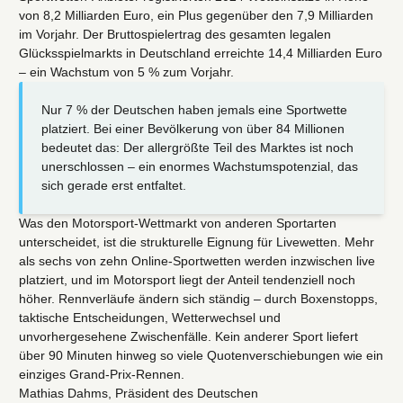
von 8,2 Milliarden Euro, ein Plus gegenüber den 7,9 Milliarden
im Vorjahr. Der Bruttospielertrag des gesamten legalen
Glücksspielmarkts in Deutschland erreichte 14,4 Milliarden Euro
– ein Wachstum von 5 % zum Vorjahr.
Nur 7 % der Deutschen haben jemals eine Sportwette
platziert. Bei einer Bevölkerung von über 84 Millionen
bedeutet das: Der allergrößte Teil des Marktes ist noch
unerschlossen – ein enormes Wachstumspotenzial, das
sich gerade erst entfaltet.
Was den Motorsport-Wettmarkt von anderen Sportarten
unterscheidet, ist die strukturelle Eignung für Livewetten. Mehr
als sechs von zehn Online-Sportwetten werden inzwischen live
platziert, und im Motorsport liegt der Anteil tendenziell noch
höher. Rennverläufe ändern sich ständig – durch Boxenstopps,
taktische Entscheidungen, Wetterwechsel und
unvorhergesehene Zwischenfälle. Kein anderer Sport liefert
über 90 Minuten hinweg so viele Quotenverschiebungen wie ein
einziges Grand-Prix-Rennen.
Mathias Dahms, Präsident des Deutschen