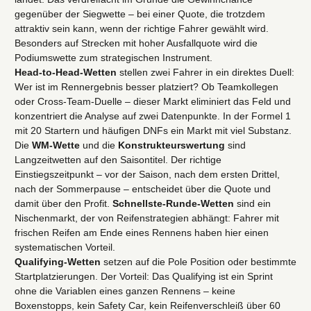
gegenüber der Siegwette – bei einer Quote, die trotzdem
attraktiv sein kann, wenn der richtige Fahrer gewählt wird.
Besonders auf Strecken mit hoher Ausfallquote wird die
Podiumswette zum strategischen Instrument.
Head-to-Head-Wetten
stellen zwei Fahrer in ein direktes Duell:
Wer ist im Rennergebnis besser platziert? Ob Teamkollegen
oder Cross-Team-Duelle – dieser Markt eliminiert das Feld und
konzentriert die Analyse auf zwei Datenpunkte. In der Formel 1
mit 20 Startern und häufigen DNFs ein Markt mit viel Substanz.
Die
WM-Wette
und die
Konstrukteurswertung
sind
Langzeitwetten auf den Saisontitel. Der richtige
Einstiegszeitpunkt – vor der Saison, nach dem ersten Drittel,
nach der Sommerpause – entscheidet über die Quote und
damit über den Profit.
Schnellste-Runde-Wetten
sind ein
Nischenmarkt, der von Reifenstrategien abhängt: Fahrer mit
frischen Reifen am Ende eines Rennens haben hier einen
systematischen Vorteil.
Qualifying-Wetten
setzen auf die Pole Position oder bestimmte
Startplatzierungen. Der Vorteil: Das Qualifying ist ein Sprint
ohne die Variablen eines ganzen Rennens – keine
Boxenstopps, kein Safety Car, kein Reifenverschleiß über 60