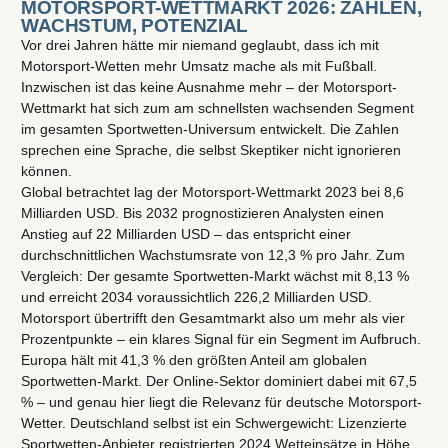
MOTORSPORT-WETTMARKT 2026: ZAHLEN,
WACHSTUM, POTENZIAL
Vor drei Jahren hätte mir niemand geglaubt, dass ich mit
Motorsport-Wetten mehr Umsatz mache als mit Fußball.
Inzwischen ist das keine Ausnahme mehr – der Motorsport-
Wettmarkt hat sich zum am schnellsten wachsenden Segment
im gesamten Sportwetten-Universum entwickelt. Die Zahlen
sprechen eine Sprache, die selbst Skeptiker nicht ignorieren
können.
Global betrachtet lag der Motorsport-Wettmarkt 2023 bei 8,6
Milliarden USD. Bis 2032 prognostizieren Analysten einen
Anstieg auf 22 Milliarden USD – das entspricht einer
durchschnittlichen Wachstumsrate von 12,3 % pro Jahr. Zum
Vergleich: Der gesamte Sportwetten-Markt wächst mit 8,13 %
und erreicht 2034 voraussichtlich 226,2 Milliarden USD.
Motorsport übertrifft den Gesamtmarkt also um mehr als vier
Prozentpunkte – ein klares Signal für ein Segment im Aufbruch.
Europa hält mit 41,3 % den größten Anteil am globalen
Sportwetten-Markt. Der Online-Sektor dominiert dabei mit 67,5
% – und genau hier liegt die Relevanz für deutsche Motorsport-
Wetter. Deutschland selbst ist ein Schwergewicht: Lizenzierte
Sportwetten-Anbieter registrierten 2024 Wetteinsätze in Höhe