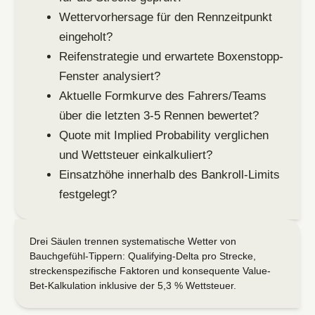
Wettervorhersage für den Rennzeitpunkt
eingeholt?
Reifenstrategie und erwartete Boxenstopp-
Fenster analysiert?
Aktuelle Formkurve des Fahrers/Teams
über die letzten 3-5 Rennen bewertet?
Quote mit Implied Probability verglichen
und Wettsteuer einkalkuliert?
Einsatzhöhe innerhalb des Bankroll-Limits
festgelegt?
Drei Säulen trennen systematische Wetter von
Bauchgefühl-Tippern: Qualifying-Delta pro Strecke,
streckenspezifische Faktoren und konsequente Value-
Bet-Kalkulation inklusive der 5,3 % Wettsteuer.