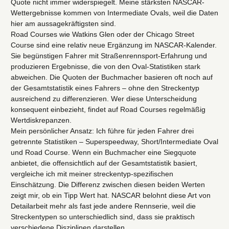
Quote nicht immer widerspiegelt. Meine stärksten NASCAR-
Wettergebnisse kommen von Intermediate Ovals, weil die Daten
hier am aussagekräftigsten sind.
Road Courses wie Watkins Glen oder der Chicago Street
Course sind eine relativ neue Ergänzung im NASCAR-Kalender.
Sie begünstigen Fahrer mit Straßenrennsport-Erfahrung und
produzieren Ergebnisse, die von den Oval-Statistiken stark
abweichen. Die Quoten der Buchmacher basieren oft noch auf
der Gesamtstatistik eines Fahrers – ohne den Streckentyp
ausreichend zu differenzieren. Wer diese Unterscheidung
konsequent einbezieht, findet auf Road Courses regelmäßig
Wertdiskrepanzen.
Mein persönlicher Ansatz: Ich führe für jeden Fahrer drei
getrennte Statistiken – Superspeedway, Short/Intermediate Oval
und Road Course. Wenn ein Buchmacher eine Siegquote
anbietet, die offensichtlich auf der Gesamtstatistik basiert,
vergleiche ich mit meiner streckentyp-spezifischen
Einschätzung. Die Differenz zwischen diesen beiden Werten
zeigt mir, ob ein Tipp Wert hat. NASCAR belohnt diese Art von
Detailarbeit mehr als fast jede andere Rennserie, weil die
Streckentypen so unterschiedlich sind, dass sie praktisch
verschiedene Disziplinen darstellen.