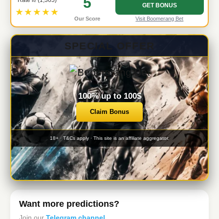
5
GET BONUS
★★★★★
Our Score
Visit Boomerang Bet
SPECIAL OFFER
100% up to 100$
Claim Bonus
18+ · T&Cs apply · This site is an affiliate aggregator.
Want more predictions?
Join our
Telegram channel