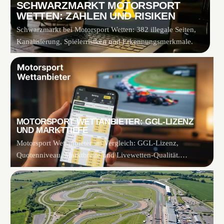
SCHWARZMARKT MOTORSPORT
WETTEN: ZAHLEN UND RISIKEN
Schwarzmarkt bei Motorsport Wetten: 382 illegale Seiten,
Kanalisierung, Spielerrisiken und Erkennungsmerkmale.
MOTORSPORT WETTANBIETER: GGL-LIZENZ
UND MARKTTIEFE
Motorsport Wettanbieter im Vergleich: GGL-Lizenz,
Quotenniveau, Marktbreite und Livewetten-Qualität.
Objektive Bewertungskriterien.