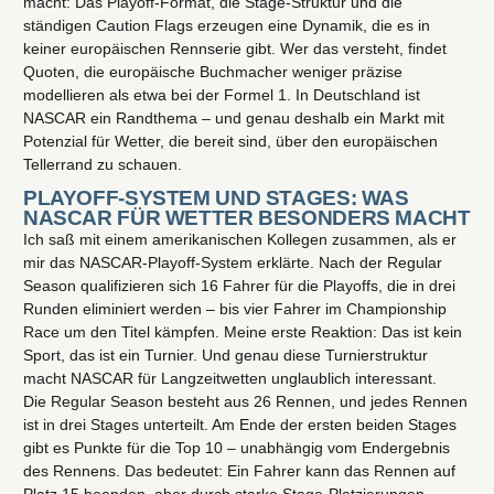
macht: Das Playoff-Format, die Stage-Struktur und die
ständigen Caution Flags erzeugen eine Dynamik, die es in
keiner europäischen Rennserie gibt. Wer das versteht, findet
Quoten, die europäische Buchmacher weniger präzise
modellieren als etwa bei der Formel 1. In Deutschland ist
NASCAR ein Randthema – und genau deshalb ein Markt mit
Potenzial für Wetter, die bereit sind, über den europäischen
Tellerrand zu schauen.
PLAYOFF-SYSTEM UND STAGES: WAS
NASCAR FÜR WETTER BESONDERS MACHT
Ich saß mit einem amerikanischen Kollegen zusammen, als er
mir das NASCAR-Playoff-System erklärte. Nach der Regular
Season qualifizieren sich 16 Fahrer für die Playoffs, die in drei
Runden eliminiert werden – bis vier Fahrer im Championship
Race um den Titel kämpfen. Meine erste Reaktion: Das ist kein
Sport, das ist ein Turnier. Und genau diese Turnierstruktur
macht NASCAR für Langzeitwetten unglaublich interessant.
Die Regular Season besteht aus 26 Rennen, und jedes Rennen
ist in drei Stages unterteilt. Am Ende der ersten beiden Stages
gibt es Punkte für die Top 10 – unabhängig vom Endergebnis
des Rennens. Das bedeutet: Ein Fahrer kann das Rennen auf