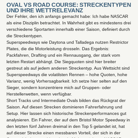
OVAL VS ROAD COURSE: STRECKENTYPEN
UND IHRE WETTRELEVANZ
Der Fehler, den ich anfangs gemacht habe: Ich habe NASCAR
als eine Disziplin betrachtet. In Wahrheit gibt es mindestens drei
verschiedene Sportarten innerhalb einer Saison, definiert durch
die Streckentypen.
Superspeedways wie Daytona und Talladega nutzen Restrictor
Plates, die die Motorleistung drosseln. Das Ergebnis:
Packfahren, Drafting und ein Rennausgang, der stark vom
letzten Restart abhängt. Die Siegquoten sind hier breiter
gestreut als auf jedem anderen Streckentyp. Aus Wettsicht sind
Superspeedways die volatilsten Rennen – hohe Quoten, hohe
Varianz, wenig Vorhersagbarkeit. Ich setze hier selten auf den
Sieger, sondern konzentriere mich auf Gruppen- oder
Herstellerwetten, wenn verfügbar.
Short Tracks und Intermediate Ovals bilden das Rückgrat der
Saison. Auf diesen Strecken dominieren Fahrerfahrung und
Setup. Hier lassen sich historische Streckenperformances gut
analysieren. Ein Fahrer, der auf dem Bristol Motor Speedway in
den letzten fünf Jahren dreimal in den Top 5 gelandet ist, hat
auf dieser Strecke einen messbaren Vorteil, der sich in der