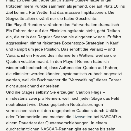
Platz 15 beenden, aber durch starke Stage-Platzierungen
trotzdem mehr Punkte sammeln als jemand, der auf Platz 10 ins
Ziel kommt. Für Wetter hat das massive Implikationen. Die
Siegwette allein erzählt nur die halbe Geschichte.
Die Playoff-Runden verändern das Fahrverhalten dramatisch.
Ein Fahrer, der auf der Eliminierungskante steht, geht Risiken
ein, die er in der Regular Season nie eingehen würde. Er fährt
aggressiver, nimmt riskantere Boxenstopp-Strategien in Kauf
und kämpft um jede Position. Das erhöht die Varianz – und
Varianz ist ein Freund des informierten Wetters, weil sie die
Quoten volatiler macht. In den Playoff-Rennen habe ich
wiederholt beobachtet, dass Außenseiter-Quoten auf Fahrer,
die eliminiert werden könnten, systematisch zu hoch angesetzt
werden, weil die Buchmacher die “Verzweiflung” dieser Fahrer
nicht ausreichend einpreisen.
Und die Stages selbst? Sie erzeugen Caution Flags –
mindestens zwei pro Rennen, weil nach jeder Stage das Feld
neutralisiert wird. Diese geplanten Neutralisierungen
vermischen sich mit den ungeplanten Cautions durch Unfälle
oder Trümmerteile und machen die
Livewetten
bei NASCAR zu
einem Dauerfest der Quotenverschiebungen. In einem
durchschnittlichen NASCAR-Rennen gibt es sechs bis zehn