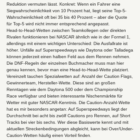
Reduktion vermuten lässt. Konkret: Wenn ein Fahrer eine
Siegwahrscheinlichkeit von 10 Prozent hat, liegt seine Top-5-
Wahrscheinlichkeit oft bei 35 bis 40 Prozent – aber die Quote
für Top-5 wird nicht immer entsprechend angepasst.
Head-to-Head-Wetten zwischen Teamkollegen oder direkten
Rivalen funktionieren bei NASCAR ähnlich wie in der Formel 1,
allerdings mit einem wichtigen Unterschied: Die Ausfallrate ist
höher. Unfälle auf Superspeedways wie Daytona oder Talladega
können jederzeit einen halben Feld aus dem Rennen nehmen.
Die DNF-Regeln der einzelnen Buchmacher muss man hier
genau kennen, bevor man eine Head-to-Head-Wette platziert.
Vereinzelt tauchen Spezialwetten auf: Anzahl der Caution Flags,
Gewinnerteam, Hersteller-Wette. Diese sind an großen
Renntagen wie dem Daytona 500 oder dem Championship
Race verfügbar und bieten interessante Nischenmärkte für
Wetter mit guter NASCAR-Kenntnis. Die Caution-Anzahl-Wette
hat es mir besonders angetan: Auf Superspeedways liegt der
Durchschnitt bei acht bis zwölf Cautions pro Rennen, auf Short
Tracks bei vier bis sechs. Wer diese Basiswerte kennt und mit
aktuellen Streckenbedingungen abgleicht, kann bei Over/Under-
Caution-Wetten häufig einen Vorteil finden.