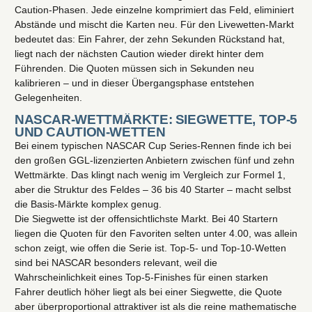
Caution-Phasen. Jede einzelne komprimiert das Feld, eliminiert
Abstände und mischt die Karten neu. Für den Livewetten-Markt
bedeutet das: Ein Fahrer, der zehn Sekunden Rückstand hat,
liegt nach der nächsten Caution wieder direkt hinter dem
Führenden. Die Quoten müssen sich in Sekunden neu
kalibrieren – und in dieser Übergangsphase entstehen
Gelegenheiten.
NASCAR-WETTMÄRKTE: SIEGWETTE, TOP-5
UND CAUTION-WETTEN
Bei einem typischen NASCAR Cup Series-Rennen finde ich bei
den großen GGL-lizenzierten Anbietern zwischen fünf und zehn
Wettmärkte. Das klingt nach wenig im Vergleich zur Formel 1,
aber die Struktur des Feldes – 36 bis 40 Starter – macht selbst
die Basis-Märkte komplex genug.
Die Siegwette ist der offensichtlichste Markt. Bei 40 Startern
liegen die Quoten für den Favoriten selten unter 4.00, was allein
schon zeigt, wie offen die Serie ist. Top-5- und Top-10-Wetten
sind bei NASCAR besonders relevant, weil die
Wahrscheinlichkeit eines Top-5-Finishes für einen starken
Fahrer deutlich höher liegt als bei einer Siegwette, die Quote
aber überproportional attraktiver ist als die reine mathematische