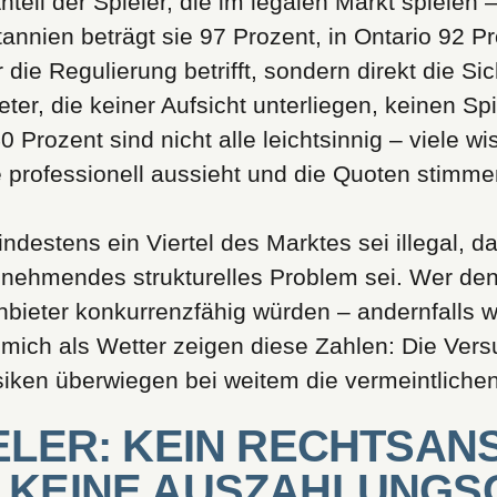
nteil der Spieler, die im legalen Markt spielen 
tannien beträgt sie 97 Prozent, in Ontario 92 P
 die Regulierung betrifft, sondern direkt die Si
ter, die keiner Aufsicht unterliegen, keinen Sp
Prozent sind nicht alle leichtsinnig – viele wis
ite professionell aussieht und die Quoten stimm
destens ein Viertel des Marktes sei illegal, da
nehmendes strukturelles Problem sei. Wer den 
nbieter konkurrenzfähig würden – andernfalls 
 mich als Wetter zeigen diese Zahlen: Die Versu
siken überwiegen bei weitem die vermeintlichen
IELER: KEIN RECHTSAN
, KEINE AUSZAHLUNGS