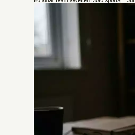
Editorial Team «Wetten Motorsport»
Ju