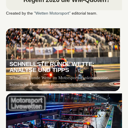
Created by the
"Wetten Motorsport"
editorial team.
SCHNELLSTE RUNDE WETTE:
ANALYSE UND TIPPS
Schnellste Runde Wette im Motorsport: Funktionsweise,
historische Muster und Frische-Reifen-Strategie.