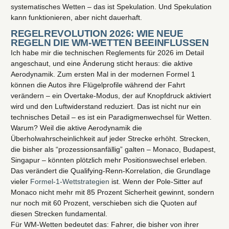
systematisches Wetten – das ist Spekulation. Und Spekulation
kann funktionieren, aber nicht dauerhaft.
REGELREVOLUTION 2026: WIE NEUE
REGELN DIE WM-WETTEN BEEINFLUSSEN
Ich habe mir die technischen Reglements für 2026 im Detail
angeschaut, und eine Änderung sticht heraus: die aktive
Aerodynamik. Zum ersten Mal in der modernen Formel 1
können die Autos ihre Flügelprofile während der Fahrt
verändern – ein Overtake-Modus, der auf Knopfdruck aktiviert
wird und den Luftwiderstand reduziert. Das ist nicht nur ein
technisches Detail – es ist ein Paradigmenwechsel für Wetten.
Warum? Weil die aktive Aerodynamik die
Überholwahrscheinlichkeit auf jeder Strecke erhöht. Strecken,
die bisher als “prozessionsanfällig” galten – Monaco, Budapest,
Singapur – könnten plötzlich mehr Positionswechsel erleben.
Das verändert die Qualifying-Renn-Korrelation, die Grundlage
vieler
Formel-1-Wettstrategien
ist. Wenn der Pole-Sitter auf
Monaco nicht mehr mit 85 Prozent Sicherheit gewinnt, sondern
nur noch mit 60 Prozent, verschieben sich die Quoten auf
diesen Strecken fundamental.
Für WM-Wetten bedeutet das: Fahrer, die bisher von ihrer