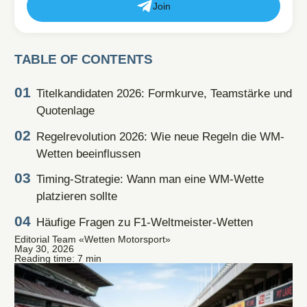
Join
TABLE OF CONTENTS
Titelkandidaten 2026: Formkurve, Teamstärke und
Quotenlage
Regelrevolution 2026: Wie neue Regeln die WM-
Wetten beeinflussen
Timing-Strategie: Wann man eine WM-Wette
platzieren sollte
Häufige Fragen zu F1-Weltmeister-Wetten
Editorial Team «Wetten Motorsport»
May 30, 2026
Reading time: 7 min