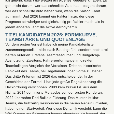
ich gelernt, dass WM-Wetten ein eigenes Regelwerk haben. Es
geht nicht darum, wer das schnellste Auto hat – es geht darum,
wer das schnellste Auto haben wird, wenn die Saison Fahrt
aufnimmt. Und 2026 kommt ein Faktor hinzu, der diese
Prognose schwieriger und gleichzeitig profitabler macht als in
jedem anderen Jahr: die aktive Aerodynamik.
TITELKANDIDATEN 2026: FORMKURVE,
TEAMSTÄRKE UND QUOTENLAGE
Vor dem ersten Vortest habe ich meine Kandidatenliste
zusammengestellt – nicht nach Bauchgefühl, sondern nach drei
harten Kriterien. Erstens: Teamressourcen und Budgetcap-
Ausnutzung. Zweitens: Fahrerperformance im direkten
Teamkollegen-Vergleich der Vorsaison. Drittens: historische
Fähigkeit des Teams, bei Regeländerungen vorne zu stehen.
Das dritte Kriterium ist 2026 das entscheidende. In der
Geschichte der Formel 1 hat jede große Regeländerung die
Hackordnung verschoben. 2009 kam Brawn GP aus dem
Nichts. 2014 dominierte Mercedes von der ersten Runde an.
2022 übernahm Red Bull die Führung. Das Muster ist klar:
Teams, die frühzeitig Ressourcen in die neuen Regeln umleiten,
haben einen Startvorteil. Wer diese Dynamik versteht, kann die
WM-Quoten vor Saisonstart besser einordnen als jemand, der