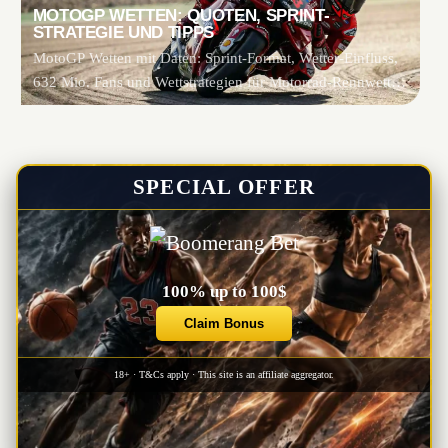
MOTOGP WETTEN: QUOTEN, SPRINT-
STRATEGIE UND TIPPS
MotoGP Wetten mit Daten: Sprint-Format, Wetter-Einfluss,
B
632 Mio. Fans und Wettstrategien für Motorrad-Rennwetten
S
bei GGL-Anbietern.
u
W
U
O
SPECIAL OFFER
P
W
E
u
100% up to 100$
Q
b
Claim Bonus
L
18+ · T&Cs apply · This site is an affiliate aggregator.