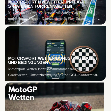
MOTORSPORT LIVEWETTEN: IN-PLAY-
STRATEGIEN FÜR RENNWETTEN
Motorsport Livewetten verstehen: Safety Car, Boxenstopps
und Echtzeit-Trigger. Datenbasierte In-Play-Strategien für F1,
MotoGP und Formel…
MOTORSPORT WETTEN BONUS: ANGEBOTE
UND BEDINGUNGEN
Motorsport Wetten Bonus: Willkommensangebote,
Gratiswetten, Umsatzbedingungen und GGL-Konformität.