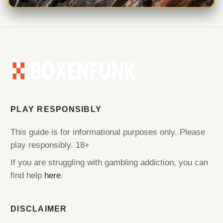
PLAY RESPONSIBLY
This guide is for informational purposes only. Please
play responsibly. 18+
If you are struggling with gambling addiction, you can
find help
here
.
DISCLAIMER